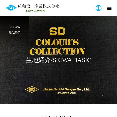
SEIWA
BASIC
生
地
紹
介
/
S
E
I
W
A
B
A
S
I
C