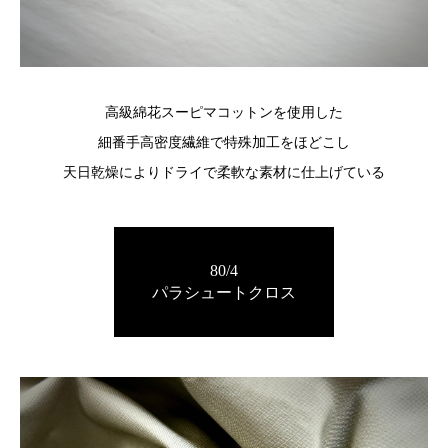
高級綿花スーピマコットンを使用した
細番手高密度繊維で特殊加工をほどこし
天日乾燥によりドライで柔軟な素材に仕上げている
80/4
パラシュートクロス